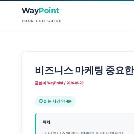
콘
Way
Point
텐
츠
YOUR GEO GUIDE
로
건
너
뛰
기
비즈니스 마케팅 중요한
글쓴이
WayPoint
/
2026-06-20
⏱ 읽는 시간 약 4분
목차
내 비즈니스에 맞는 마케팅 전략 선택하기