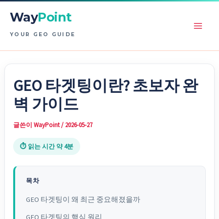
콘
Way
Point
텐
츠
YOUR GEO GUIDE
로
건
너
GEO 타겟팅이란? 초보자 완
뛰
벽 가이드
기
글쓴이
WayPoint
/
2026-05-27
⏱ 읽는 시간 약 4분
목차
GEO 타겟팅이 왜 최근 중요해졌을까
GEO 타겟팅의 핵심 원리