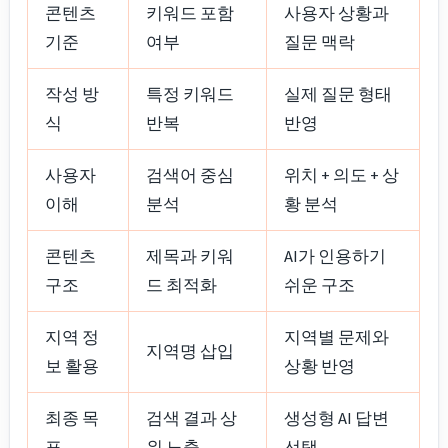
콘텐츠
키워드 포함
사용자 상황과
기준
여부
질문 맥락
작성 방
특정 키워드
실제 질문 형태
식
반복
반영
사용자
검색어 중심
위치 + 의도 + 상
이해
분석
황 분석
콘텐츠
제목과 키워
AI가 인용하기
구조
드 최적화
쉬운 구조
지역 정
지역별 문제와
지역명 삽입
보 활용
상황 반영
최종 목
검색 결과 상
생성형 AI 답변
표
위 노출
선택