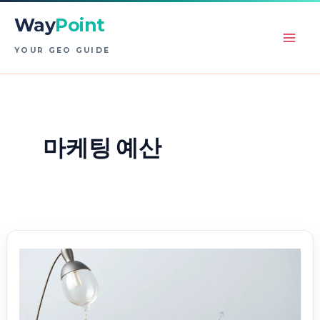
콘
Way
Point
텐
츠
YOUR GEO GUIDE
로
건
너
뛰
마케팅 예산
기